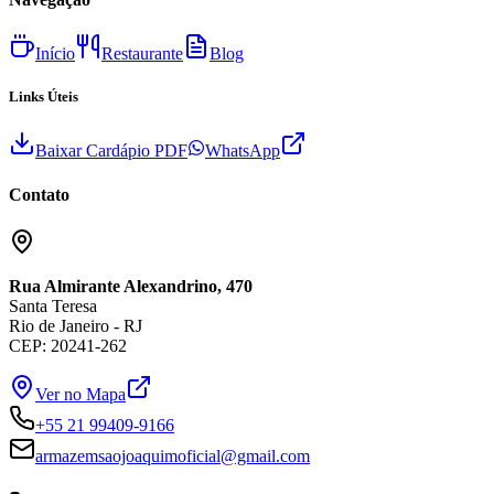
Início
Restaurante
Blog
Links Úteis
Baixar Cardápio PDF
WhatsApp
Contato
Rua Almirante Alexandrino, 470
Santa Teresa
Rio de Janeiro - RJ
CEP: 20241-262
Ver no Mapa
+55 21 99409-9166
armazemsaojoaquimoficial@gmail.com